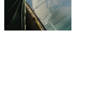
En estas fotos me pueden ver volando 
en una avioneta Wilga, con unas 
ventanas panoramicas increibles que te 
dejaban ver para todos lados. Sí vamos 
a estar apretados, mejor no sentirse 
claustrofobicos, no? Florian viajo 
siempre en la parte de atras para poder 
abrir la ventana y yo venia de aeromoza 
repartiendo bebidas y alimentos… y 
encargada de la foto familiar. Ja! Mas 
abajo, pueden verme estirar mis piernas 
con la hermosa vista del Volcán 